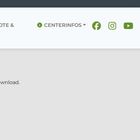
TE &
CENTERINFOS
wnload.