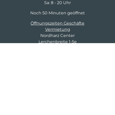
Sa: 8 - 20 Uhr
Noch 50 Minuten geöffnet
Öffnungszeiten Geschäfte
Vermietung
Nordharz Center
Lerchenbreite 1-5e
38889 Blankenburg
03643 8674 402
cm-d-mittelc@saller-bau.com