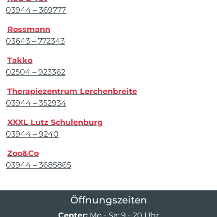
03944 – 369777
Rossmann
03643 – 772343
Takko
02504 – 923362
Therapiezentrum Lerchenbreite
03944 – 352934
XXXL Lutz Schulenburg
03944 – 9240
Zoo&Co
03944 – 3685865
Öffnungszeiten
Center:
Mo - Sa: 9 - 20 Uhr