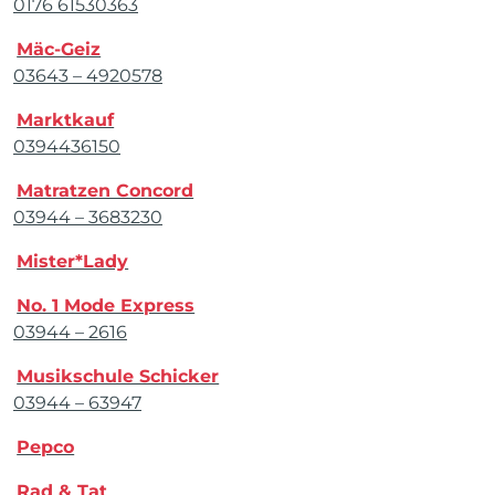
0176 61530363
Mäc-Geiz
03643 – 4920578
Marktkauf
0394436150
Matratzen Concord
03944 – 3683230
Mister*Lady
No. 1 Mode Express
03944 – 2616
Musikschule Schicker
03944 – 63947
Pepco
Rad & Tat