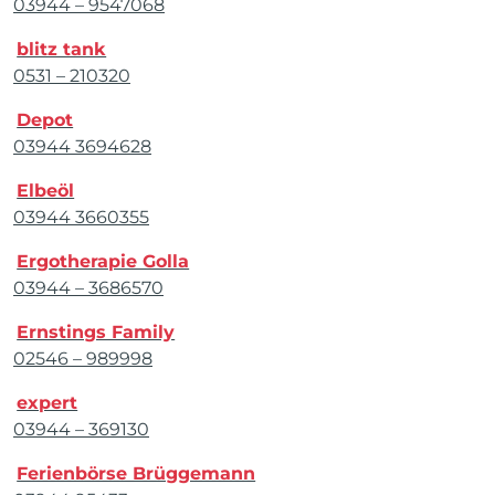
03944 – 9547068
blitz tank
0531 – 210320
Depot
03944 3694628
Elbeöl
03944 3660355
Ergotherapie Golla
03944 – 3686570
Ernstings Family
02546 – 989998
expert
03944 – 369130
Ferienbörse Brüggemann