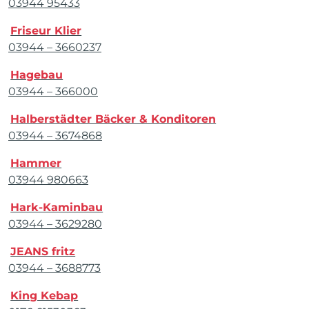
03944 95433
Friseur Klier
03944 – 3660237
Hagebau
03944 – 366000
Halberstädter Bäcker & Konditoren
03944 – 3674868
Hammer
03944 980663
Hark-Kaminbau
03944 – 3629280
JEANS fritz
03944 – 3688773
King Kebap